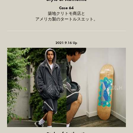
普通の服、
Case 64
普通のスタイル。
築地クリトモ商店と
アメリカ製のタートルスエット。
2021.9.16 Up