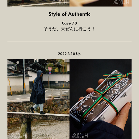
Style of Authentic
普通の服、
Case 78
普通のスタイル。
そうだ、末ぜんに行こう！
2022.3.10 Up