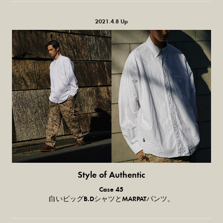
2021.4.8 Up
Style of Authentic
普通の服、
Case 45
普通のスタイル。
白いビッグB.DシャツとMARPATパンツ。