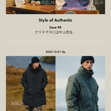
Style of Authentic
普通の服、
Case 95
普通のスタイル。
クリスマスにはやぶ忠を。
2022.10.21 Up