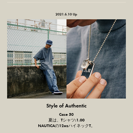
2021.6.10 Up
Style of Authentic
普通の服、
Case 50
普通のスタイル。
夏は、
T
シャツ
:1.00
NAUTICA
の
12ozハイネックT
。