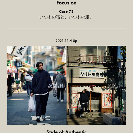
Focus on
気になる服とか人とか。
Case 73
いつもの宿と、いつもの服。
2021.11.4 Up
Style of Authentic