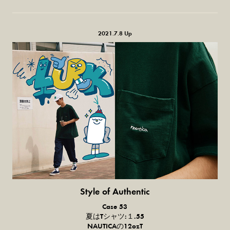
2021.7.8 Up
Style of Authentic
普通の服、
Case 53
普通のスタイル。
夏は
T
シャツ:
１.55
NAUTICA
の
12ozT