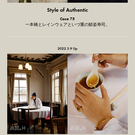
Style of Authentic
普通の服、
Case 75
普通のスタイル。
一本橋とレインウェアといづ重の鯖姿寿司。
2022.3.9 Up