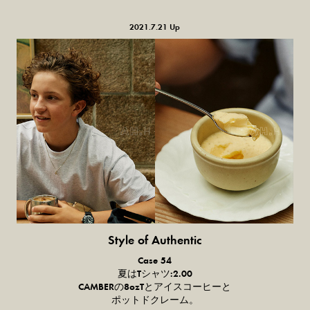
2021.7.21 Up
Style of Authentic
普通の服、
Case 54
普通のスタイル。
夏は
T
シャツ:
2.00
CAMBER
の
8ozT
とアイスコーヒーと
ポットドクレーム。