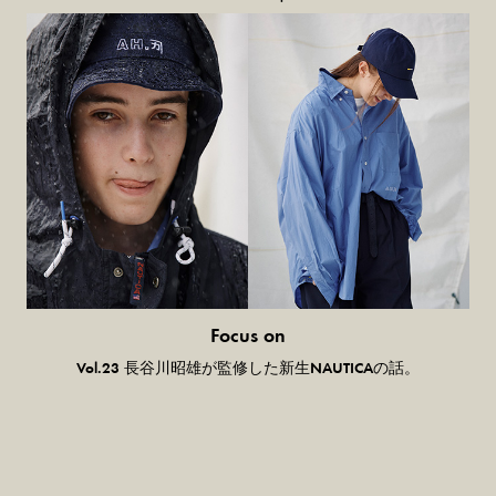
Focus on
気になる服とか人とか。
Vol.23 長谷川昭雄が監修した新生NAUTICAの話。