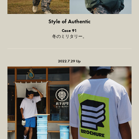
Style of Authentic
普通の服、
Case 91
普通のスタイル。
冬のミリタリー。
2022.7.29 Up