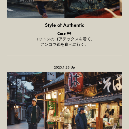
Style of Authentic
普通の服、
Case 99
普通のスタイル。
コットンのゴアテックスを着て、
アンコウ鍋を食べに行く。
2023.1.23 Up