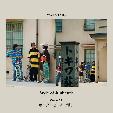
2021.6.17 Up
Style of Authentic
普通の服、
Case 51
普通のスタイル。
ボーダーとトキワ荘。