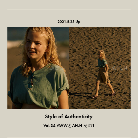
2021.8.25 Up
Style of Authenticity
普通の服、普通のスタイル。
Vol.34 AWWとAH.H その1