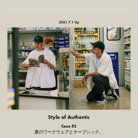
2021.7.1 Up
Style of Authentic
普通の服、
Case 52
普通のスタイル。
夏のワークウェアとチープシック。