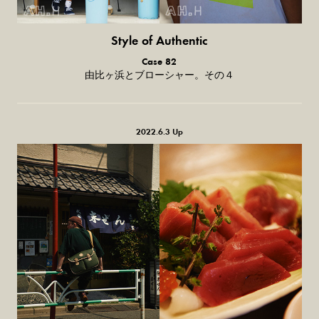
Style of Authentic
普通の服、
Case 82
普通のスタイル。
由比ヶ浜とブローシャー。その４
2022.6.3 Up