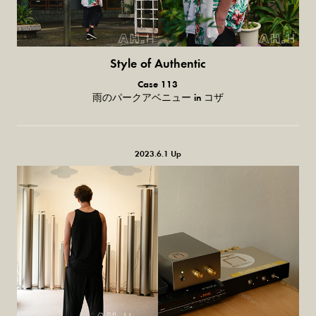
Style of Authentic
普通の服、
Case 113
普通のスタイル。
雨のパークアベニュー in コザ
2023.6.1 Up