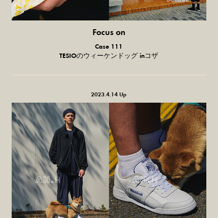
Focus on
気になる服とか人とか。
Case 111
TESIOのウィーケンドッグ inコザ
2023.4.14 Up