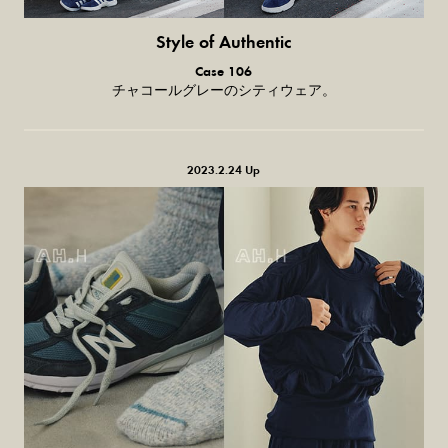
Style of Authentic
普通の服、
Case 106
普通のスタイル。
チャコールグレーのシティウェア。
2023.2.24 Up