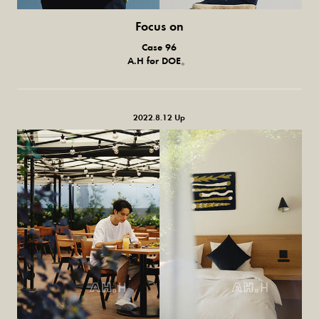
Focus on
気になる服とか人とか。
Case 96
A.H for DOE。
2022.8.12 Up