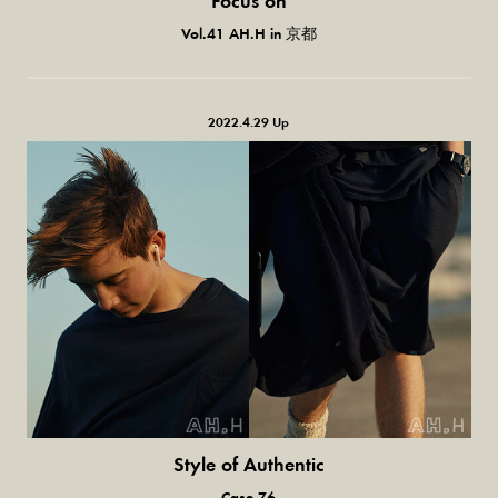
Focus on
気になる服とか人とか。
Vol.41 AH.H in 京都
2022.4.29 Up
Style of Authentic
普通の服、