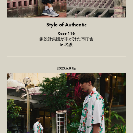
Style of Authentic
普通の服、
Case 116
普通のスタイル。
象設計集団が手がけた市庁舎
in 名護
2023.6.8 Up