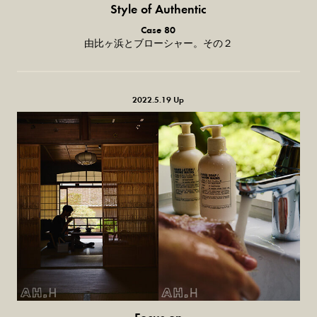
Style of Authentic
普通の服、
Case 80
普通のスタイル。
由比ヶ浜とブローシャー。その２
2022.5.19 Up