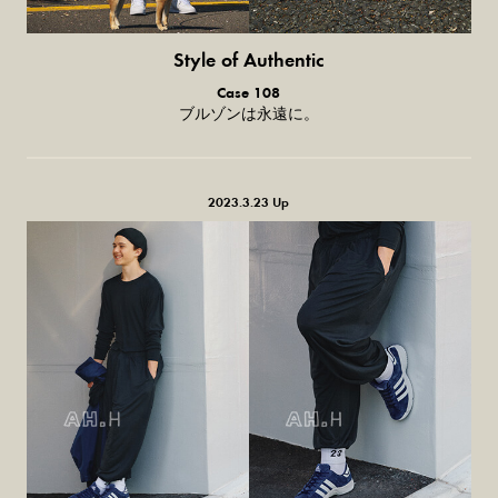
Style of Authentic
普通の服、
Case 108
普通のスタイル。
ブルゾンは永遠に。
2023.3.23 Up