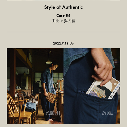
Style of Authentic
普通の服、
Case 84
普通のスタイル。
由比ヶ浜の宿
2022.7.19 Up