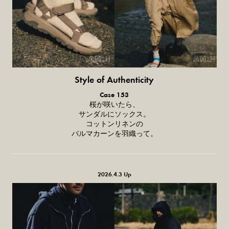
Style of Authenticity
普通の服、普通のスタイル。
Case 153
桜が咲いたら、
サンダルにソックス。
コットンリネンの
バルマカーンを羽織って。
2026.4.3 Up