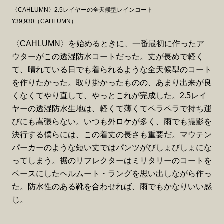
〈CAHLUMN〉2.5レイヤーの全天候型レインコート
¥39,930（CAHLUMN）
〈CAHLUMN〉を始めるときに、一番最初に作ったア
ウターがこの透湿防水コートだった。丈が長めで軽く
て、晴れている日でも着られるような全天候型のコート
を作りたかった。取り掛かったものの、あまり出来が良
くなくてやり直して、やっとこれが完成した。2.5レイ
ヤーの透湿防水生地は、軽くて薄くてペラペラで持ち運
びにも嵩張らない。いつも外ロケが多く、雨でも撮影を
決行する僕らには、この着丈の長さも重要だ。マウテン
パーカーのような短い丈ではパンツがびしょびしょにな
ってしまう。裾のリフレクターはミリタリーのコートを
ベースにしたヘルムート・ラングを思い出しながら作っ
た。防水性のある靴を合わせれば、雨でもかなりいい感
じ。