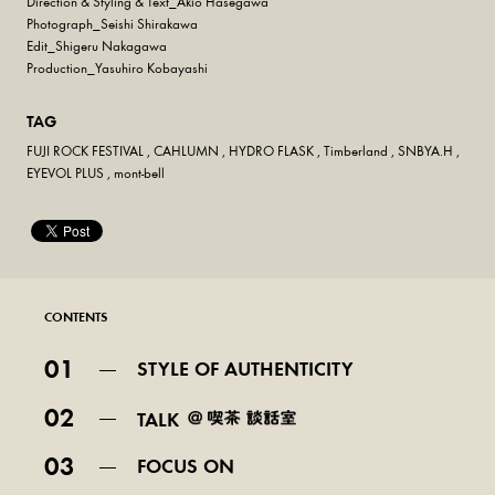
Direction & Styling & Text_Akio Hasegawa
Photograph_Seishi Shirakawa
Edit_Shigeru Nakagawa
Production_Yasuhiro Kobayashi
TAG
FUJI ROCK FESTIVAL
,
CAHLUMN
,
HYDRO FLASK
,
Timberland
,
SNBYA.H
,
EYEVOL PLUS
,
mont-bell
CONTENTS
01
STYLE OF AUTHENTICITY
02
TALK
03
FOCUS ON