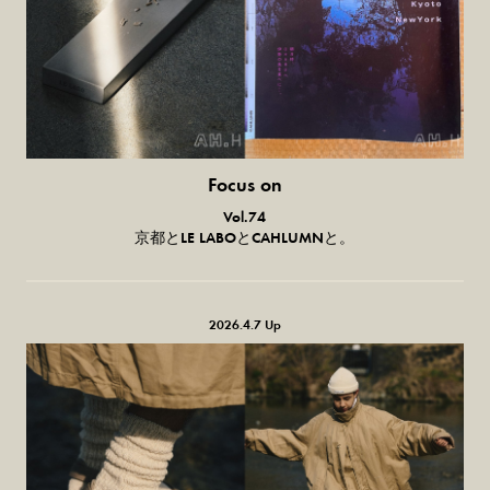
Focus on
気になる服とか人とか。
Vol.74
京都とLE LABOとCAHLUMNと。
2026.4.7 Up