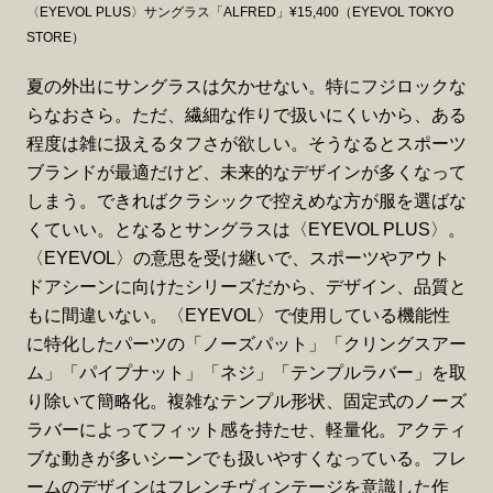
〈EYEVOL PLUS〉サングラス「ALFRED」¥15,400（EYEVOL TOKYO
STORE）
夏の外出にサングラスは欠かせない。特にフジロックな
らなおさら。ただ、繊細な作りで扱いにくいから、ある
程度は雑に扱えるタフさが欲しい。そうなるとスポーツ
ブランドが最適だけど、未来的なデザインが多くなって
しまう。できればクラシックで控えめな方が服を選ばな
くていい。となるとサングラスは〈EYEVOL PLUS〉。
〈EYEVOL〉の意思を受け継いで、スポーツやアウト
ドアシーンに向けたシリーズだから、デザイン、品質と
もに間違いない。〈EYEVOL〉で使用している機能性
に特化したパーツの「ノーズパット」「クリングスアー
ム」「パイプナット」「ネジ」「テンプルラバー」を取
り除いて簡略化。複雑なテンプル形状、固定式のノーズ
ラバーによってフィット感を持たせ、軽量化。アクティ
ブな動きが多いシーンでも扱いやすくなっている。フレ
ームのデザインはフレンチヴィンテージを意識した作