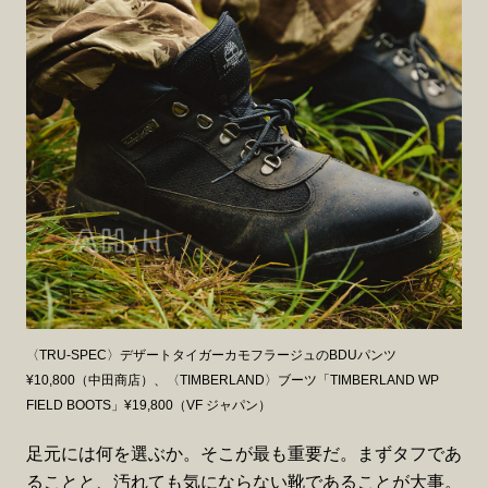
〈TRU-SPEC〉デザートタイガーカモフラージュのBDUパンツ
¥10,800（中田商店）、〈TIMBERLAND〉ブーツ「TIMBERLAND WP
FIELD BOOTS」¥19,800（VF ジャパン）
足元には何を選ぶか。そこが最も重要だ。まずタフであ
ることと、汚れても気にならない靴であることが大事。