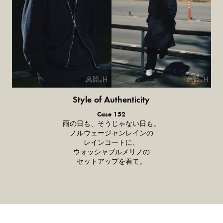
Style of Authenticity
普通の服、普通のスタイル。
Case 152
雨の日も、そうじゃない日も。
ノルウェージャンレインの
レインコートに、
ウォッシャブルメリノの
セットアップを着て。