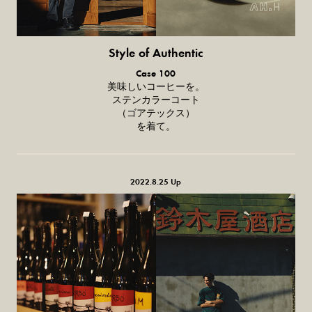
Style of Authentic
普通の服、
Case 100
普通のスタイル。
美味しいコーヒーを。
ステンカラーコート
（ゴアテックス）
を着て。
2022.8.25 Up