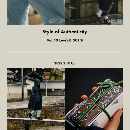
Style of Authenticity
普通の服、普通のスタイル。
Vol.40 Levi's® 501®
2022.3.10 Up