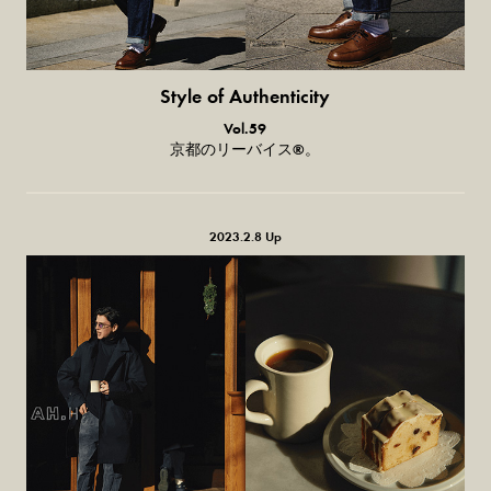
Style of Authenticity
普通の服、普通のスタイル。
Vol.59
京都のリーバイス®。
2023.2.8 Up