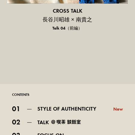
CROSS TALK
長谷川昭雄 × 南貴之
Talk 04（前編）
CONTENTS
01
STYLE OF AUTHENTICITY
New
02
TALK