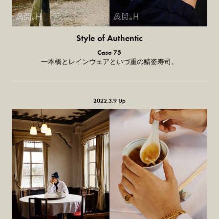
Style of Authentic
普通の服、
Case 75
普通のスタイル。
一本橋とレインウェアといづ重の鯖姿寿司。
2022.3.9 Up