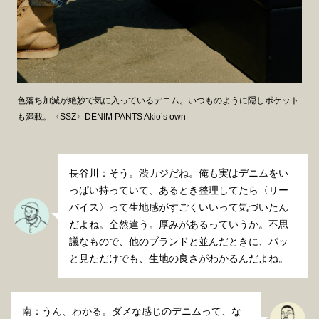
色落ち加減が絶妙で気に入っているデニム。いつものように隠しポケット
も満載。〈SSZ〉DENIM PANTS Akio’s own
長谷川：そう。渋カジだね。俺も実はデニムをい
っぱい持っていて、あるとき整理してたら〈リー
バイス〉って生地感がすごくいいって気づいたん
だよね。全然違う。厚みがあるっていうか。不思
議なもので、他のブランドと並んだときに、パッ
と見ただけでも、生地の良さがわかるんだよね。
南：うん、わかる。ダメな感じのデニムって、な