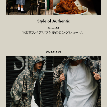
Style of Authentic
普通の服、
Case 55
普通のスタイル。
毛沢東スペアリブと夏のロングショーツ。
2021.6.3 Up