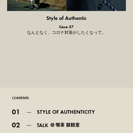
Style of Authentic
普通の服、普通のスタイル。
Case 37
なんとなく、コロナ対策がしたくなって。
CONTENTS
01
STYLE OF AUTHENTICITY
02
TALK