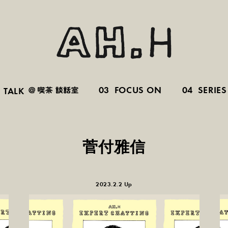
03
FOCUS ON
04
SERIES
TALK
菅付雅信
2023.2.2 Up