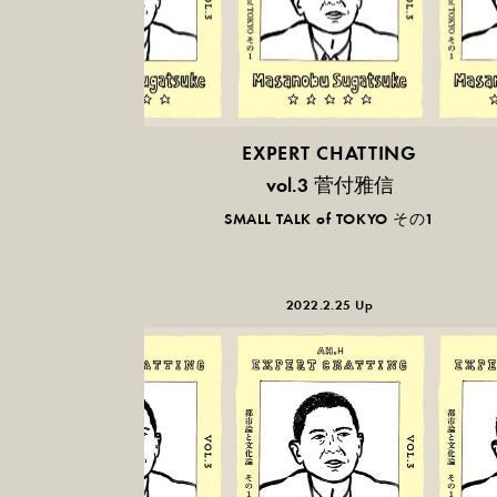
EXPERT CHATTING
菅付雅信
vol.3
SMALL TALK of TOKYO その1
2022.2.25 Up