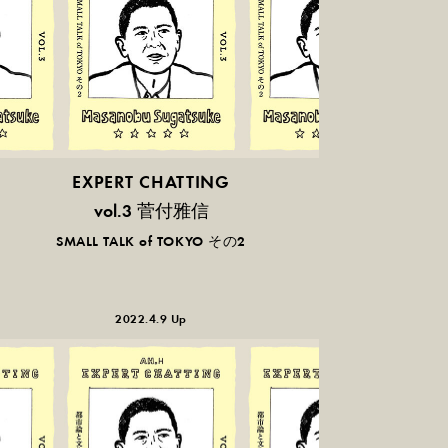
EXPERT CHATTING
菅付雅信
vol.3
SMALL TALK of TOKYO その2
2022.4.9 Up