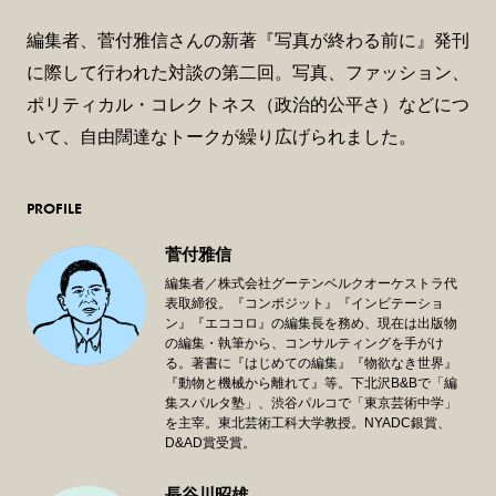
編集者、菅付雅信さんの新著『写真が終わる前に』発刊
に際して行われた対談の第二回。写真、ファッション、
ポリティカル・コレクトネス（政治的公平さ）などにつ
いて、自由闊達なトークが繰り広げられました。
PROFILE
菅付雅信
編集者／株式会社グーテンベルクオーケストラ代
表取締役。『コンポジット』『インビテーショ
ン』『エココロ』の編集長を務め、現在は出版物
の編集・執筆から、コンサルティングを手がけ
る。著書に『はじめての編集』『物欲なき世界』
『動物と機械から離れて』等。下北沢B&Bで「編
集スパルタ塾」、渋谷パルコで「東京芸術中学」
を主宰。東北芸術工科大学教授。NYADC銀賞、
D&AD賞受賞。
長谷川昭雄