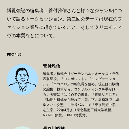
博覧強記の編集者、菅付雅信さんと様々なジャンルにつ
いて語るトークセッション。第二回のテーマは現在のフ
ァッション業界に起きていること、そしてクリエイティ
ヴの本質などについて。
PROFILE
菅付雅信
編集者／株式会社グーテンベルクオーケストラ代
表取締役。『コンポジット』『インビテーショ
ン』『エココロ』の編集長を務め、現在は出版物
の編集・執筆から、コンサルティングを手がけ
る。著書に『はじめての編集』『物欲なき世界』
『動物と機械から離れて』等。下北沢B&Bで「編
集スパルタ塾」、渋谷パルコで「東京芸術中学」
を主宰。22年4月より東北芸術工科大学教授。
NYADC銀賞、D&AD賞受賞。
長谷川昭雄