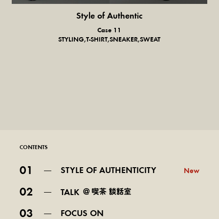
Style of Authentic
普通の服、普通のスタイル。
Case 11
STYLING,T-SHIRT,SNEAKER,SWEAT
CONTENTS
01
STYLE OF AUTHENTICITY
New
02
TALK
03
FOCUS ON