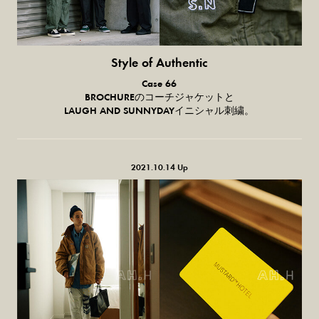
Style of Authentic
普通の服、
Case 66
普通のスタイル。
BROCHUREのコーチジャケットと
LAUGH AND SUNNYDAYイニシャル刺繍。
2021.10.14 Up