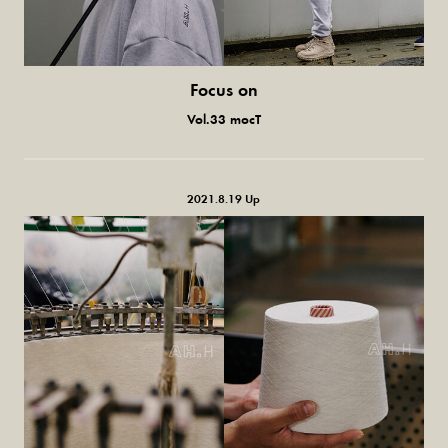
Focus on
日本の杢グレー。
Vol.33 mocT
2021.8.19 Up