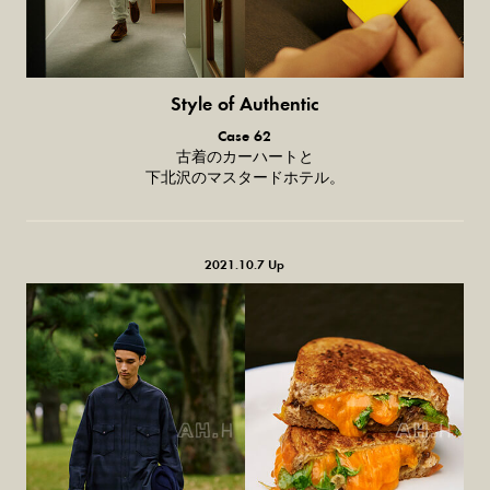
Style of Authentic
普通の服、
Case 62
普通のスタイル。
古着のカーハートと
下北沢のマスタードホテル。
2021.10.7 Up