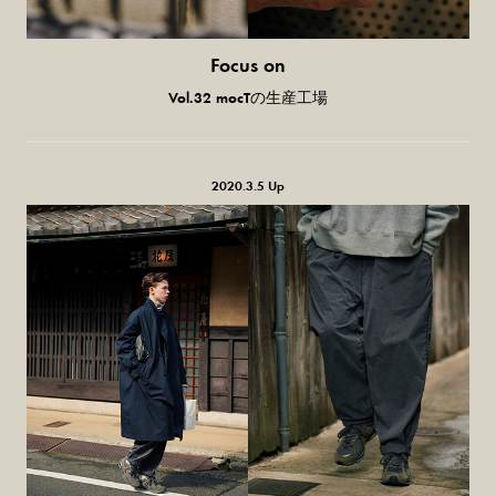
Focus on
日本の杢グレー。
Vol.32 mocTの生産工場
2020.3.5 Up