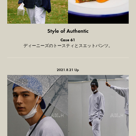
Style of Authentic
普通の服、
Case 61
普通のスタイル。
ディーニーズのトースティとスエットパンツ。
2021.8.21 Up