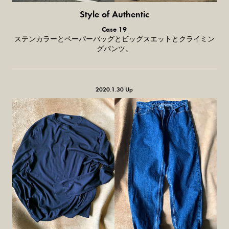
Style of Authentic
普通の服、普通のスタイル。
Case 19
ステンカラーとペーパーバッグとビッグスエットとクライミン
グパンツ。
2020.1.30 Up