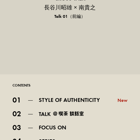
長谷川昭雄 × 南貴之
Talk 01（前編）
CONTENTS
01
STYLE OF AUTHENTICITY
New
02
TALK
03
FOCUS ON