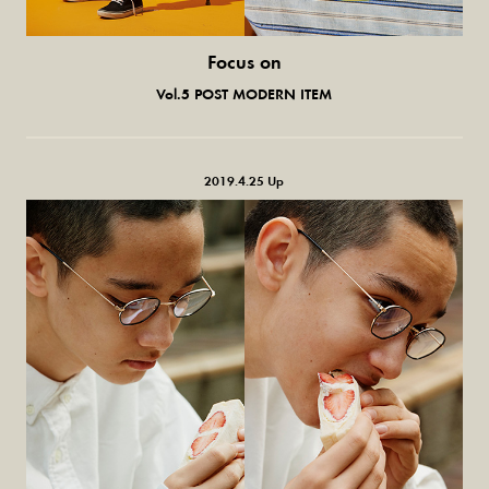
Focus on
気になる服とか人とか。
Vol.5 POST MODERN ITEM
2019.4.25 Up