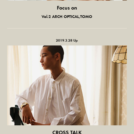
Focus on
気になる服とか人とか。
Vol.2 ARCH OPTICAL,TOMO
2019.3.28 Up
CROSS TALK