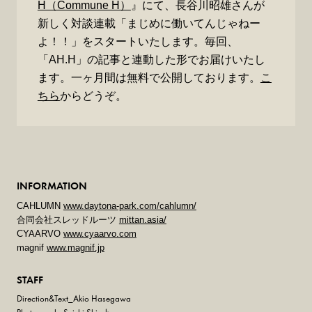
H（Commune H）
』にて、長谷川昭雄さんが
新しく対談連載「まじめに働いてんじゃねー
よ！！」をスタートいたします。毎回、
「AH.H」の記事と連動した形でお届けいたし
ます。一ヶ月間は無料で公開しております。
こ
ちら
からどうぞ。
INFORMATION
CAHLUMN
www.daytona-park.com/cahlumn/
合同会社スレッドルーツ
mittan.asia/
CYAARVO
www.cyaarvo.com
magnif
www.magnif.jp
STAFF
Direction&Text_Akio Hasegawa