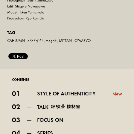
Photograph_Seishi Shirakawa
Edit_Shigeru Nakagawa
Model_Ikken Yamamoto
Production_Ryo Komuta
TAG
CAHLUMN
,
パパイヤ
,
magnif
,
MITTAN
,
CYAARVO
CONTENTS
01
STYLE OF AUTHENTICITY
New
02
TALK
03
FOCUS ON
04
SERIES