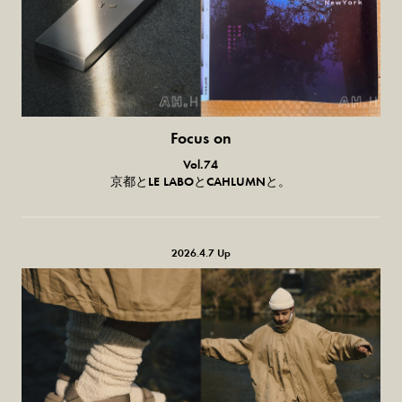
Focus on
気になる服とか人とか。
Vol.74
京都とLE LABOとCAHLUMNと。
2026.4.7 Up