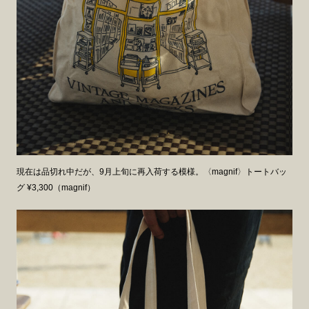
現在は品切れ中だが、9月上旬に再入荷する模様。〈magnif〉トートバッ
グ ¥3,300（magnif）