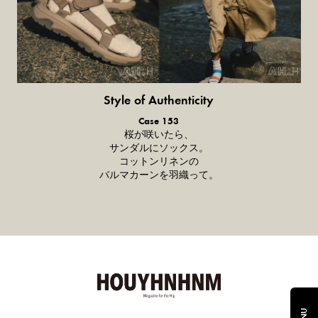
Style of Authenticity
普通の服、普通のスタイル。
Case 153
桜が咲いたら、
サンダルにソックス。
コットンリネンの
バルマカーンを羽織って。