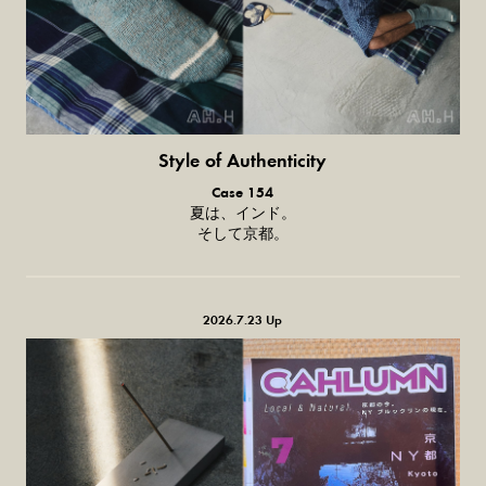
Style of Authenticity
普通の服、普通のスタイル。
Case 154
夏は、インド。
そして京都。
2026.7.23 Up