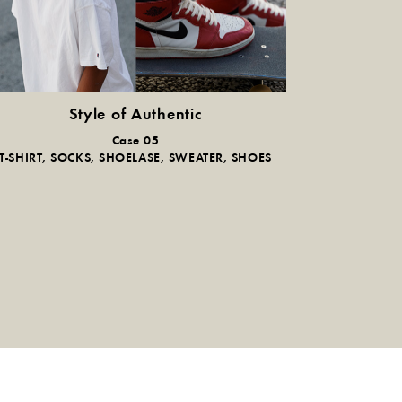
Style of Authentic
普通の服、普通のスタイル。
Case 05
T-SHIRT, SOCKS, SHOELASE, SWEATER, SHOES