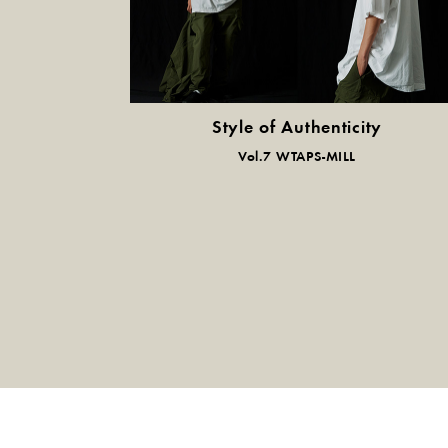
Style of Authenticity
普通の服、普通のスタイル。
Vol.7 WTAPS-MILL