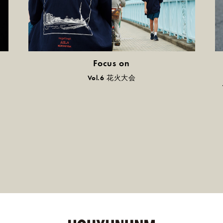
Focus on
気になる服とか人とか。
Vol.6 花火大会