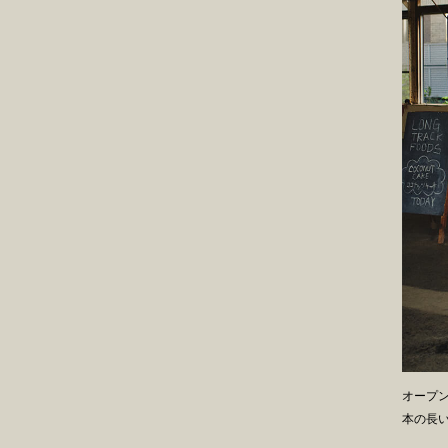
オープ
本の長