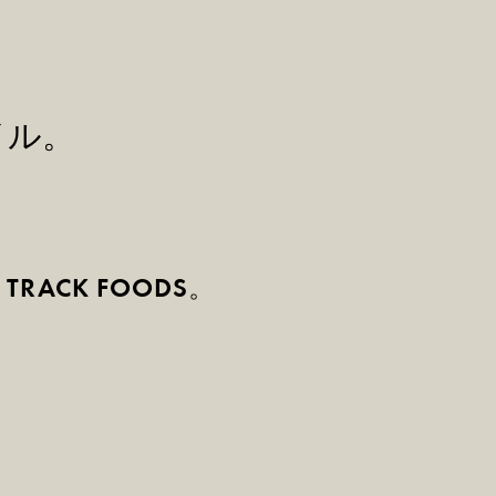
イル。
G TRACK FOODS。