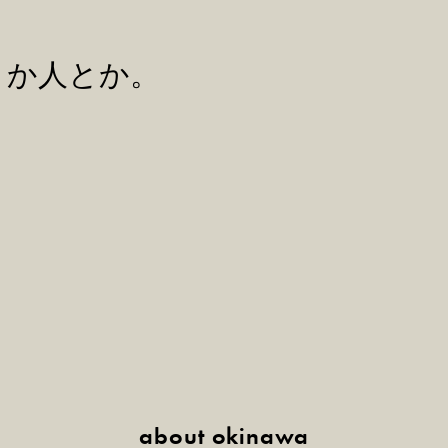
とか人とか。
。
about okinawa