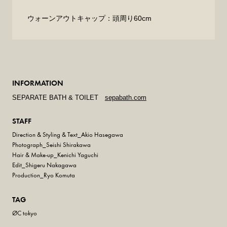
ウォーンアウトキャップ：頭周り60cm
INFORMATION
SEPARATE BATH & TOILET
sepabath.com
STAFF
Direction & Styling & Text_Akio Hasegawa
Photograph_Seishi Shirakawa
Hair & Make-up_Kenichi Yaguchi
Edit_Shigeru Nakagawa
Production_Ryo Komuta
TAG
ØC tokyo