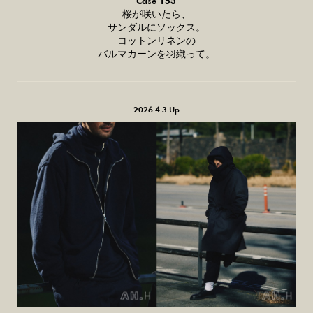
Case 153
桜が咲いたら、
サンダルにソックス。
コットンリネンの
バルマカーンを羽織って。
2026.4.3 Up