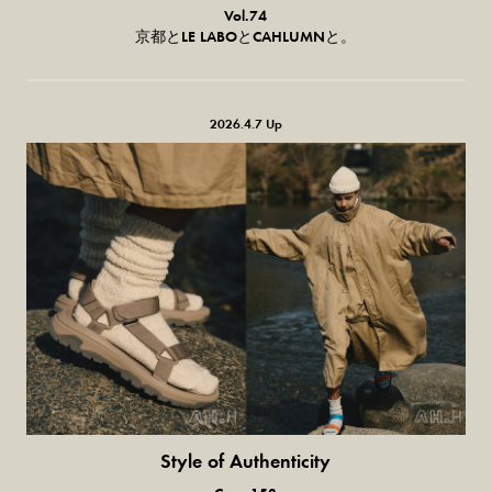
気になる服とか人とか。
Vol.74
京都とLE LABOとCAHLUMNと。
2026.4.7 Up
Style of Authenticity
普通の服、普通のスタイル。