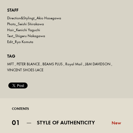
STAFF
Direction&Stylingt_Akio Hasegawa
Photo_Seishi Shirakawa
Hair_Kenichi Yaguchi
Text_Shigeru Nakagawa
Edit_Ryo Komuta
TAG
MFT
,
PETER BLANCE
,
BEAMS PLUS
,
Royal Mail
,
J&M DAVIDSON
,
VINCENT SHOES LACE
CONTENTS
01
STYLE OF AUTHENTICITY
New