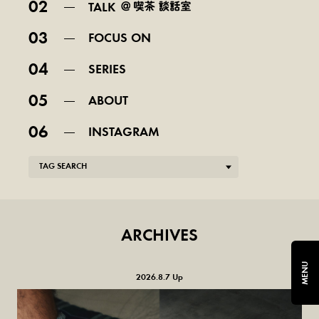
02
TALK
03
FOCUS ON
04
SERIES
05
ABOUT
06
INSTAGRAM
TAG SEARCH
ARCHIVES
MENU
2026.8.7 Up