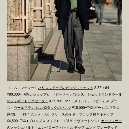
〈エムエフティー〉
ハリスツイードのビッグジャケット
SIZE：64
¥80,000+TAX(レショップ)、
〈ピーター バランス〉
シェットランドウール
のシャギードッグセーター
¥27,700+TAX（メイン）、
〈ビームス プラ
ス〉
ウールフランネルの2タックのパンツ
¥15,000+TAX(ビームス プラス
原宿)、
〈ロイヤル メール〉
フリースのイヤーフラップ付きキャップ
¥4,500+TAX (プロップス ストア)、
〈J&M デヴィッドソン〉
カーフレザー
のメッシュベルト「エンベロープ バックル チップ エンド プレーテッド」