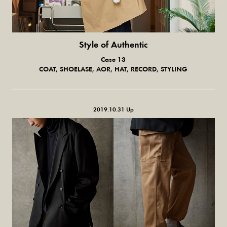
Style of Authentic
普通の服、普通のスタイル。
Case 13
COAT, SHOELASE, AOR, HAT, RECORD, STYLING
2019.10.31 Up