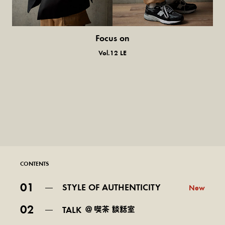
Focus on
気になる服とか人とか。
Vol.12 LE
CONTENTS
01
STYLE OF AUTHENTICITY
New
02
TALK