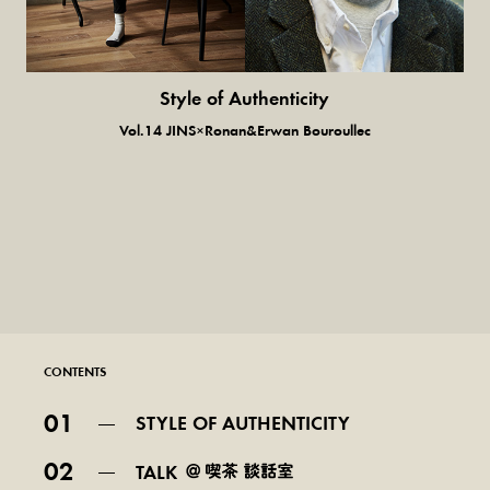
Style of Authenticity
普通の服、普通のスタイル。
Vol.14 JINS×Ronan&Erwan Bouroullec
CONTENTS
01
STYLE OF AUTHENTICITY
02
TALK