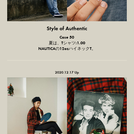
Style of Authentic
普通の服、
Case 50
普通のスタイル。
夏は、
T
シャツ
:1.00
NAUTICA
の
12ozハイネックT
。
2020.12.17 Up