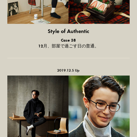
Style of Authentic
普通の服、普通のスタイル。
Case 38
12月、部屋で過ごす日の普通。
2019.12.5 Up