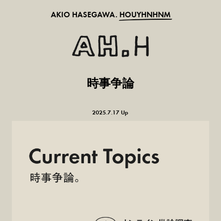
AKIO HASEGAWA.
HOUYHNHNM
時事争論
2025.7.17 Up