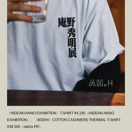
〈HIDEAKI ANNO EXHIBITION〉T-SHIRT ¥4,180（HIDEAKI ANNO
EXHIBITION）、〈BODHI〉COTTON CASHMERE THERMAL T-SHIRT
¥38,500（alpha PR）