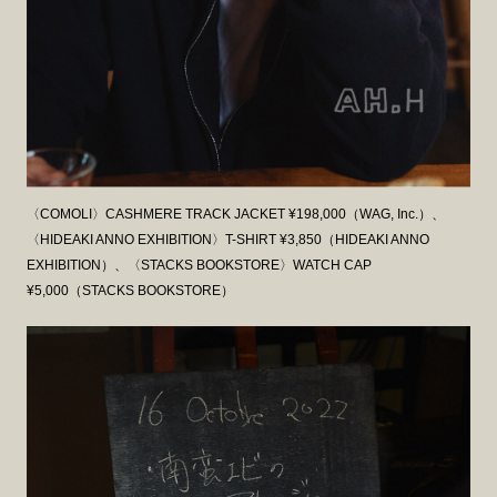
〈COMOLI〉CASHMERE TRACK JACKET ¥198,000（WAG, Inc.）、
〈HIDEAKI ANNO EXHIBITION〉T-SHIRT ¥3,850（HIDEAKI ANNO
EXHIBITION）、〈STACKS BOOKSTORE〉WATCH CAP
¥5,000（STACKS BOOKSTORE）