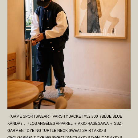
〈GAME SPORTSWEAR〉VARSITY JACKET ¥52,800（BLUE BLUE
KANDA）, 〈LOS ANGELES APPAREL ＋ AKIO HASEGAWA ＋ SSZ〉
GARMENT DYEING TURTLE NECK SWEAT SHIRT AKIO’S
OWN,GARMENT DYEING SWEAT PANTS AKIO’S OWN, CAP AKIO’S