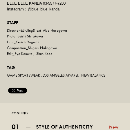
BLUE BLUE KANDA 03-5577-7280
Instagram：
@blue_blue_kanda
STAFF
Direction&Styling&Text_Akio Hasegawa
Photo_Seishi Shirakawa
Hair_Kenichi Yaguchi
Composition_Shigeru Nakagawa
Edit_Ryo Komuta、Shun Koda
TAG
GAME SPORTSWEAR
,
LOS ANGELES APPAREL
,
NEW BALANCE
CONTENTS
01
STYLE OF AUTHENTICITY
New