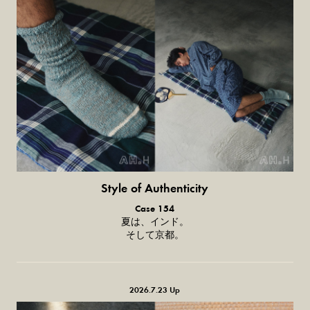
Style of Authenticity
普通の服、普通のスタイル。
Case 154
夏は、インド。
そして京都。
2026.7.23 Up