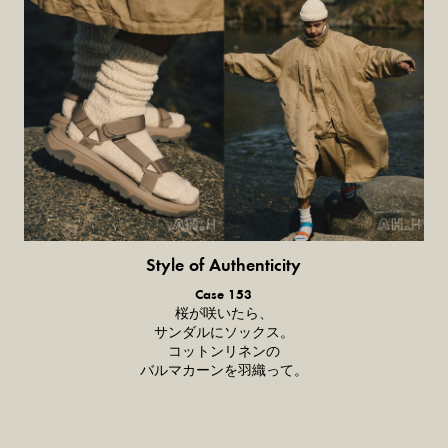
Style of Authenticity
普通の服、普通のスタイル。
Case 153
桜が咲いたら、
サンダルにソックス。
コットンリネンの
バルマカーンを羽織って。