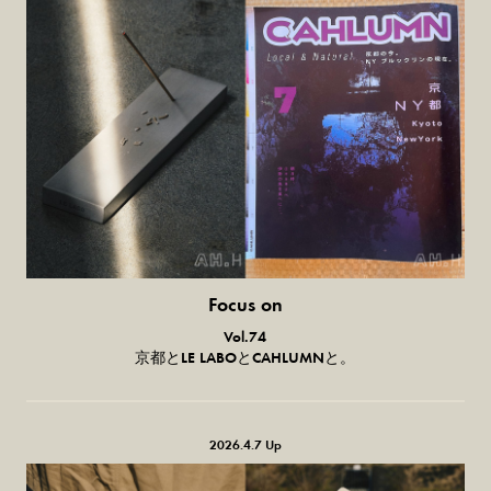
Focus on
気になる服とか人とか。
Vol.74
京都とLE LABOとCAHLUMNと。
2026.4.7 Up