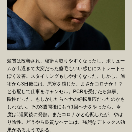
髪質は改善され、寝癖も取りやすくなったし、ボリュー
ムが出過ぎて大変だった癖毛もいい感じにストレートっ
ぽく改善。スタイリングもしやすくなった。しかし、施
術から3日後には、悪寒を感じた。まさかコロナか！？
と心配して仕事をキャンセル。PCRを受けたら無事、
陰性だった。もしかしたらヘナの好転反応だったのかも
しれない。その3週間後にもう1回ヘナをやったら、今
度は1週間後に発熱。またコロナかと心配したが、やは
り陰性。どうやら良質なヘナには、強烈なデトックス効
果があるようである。