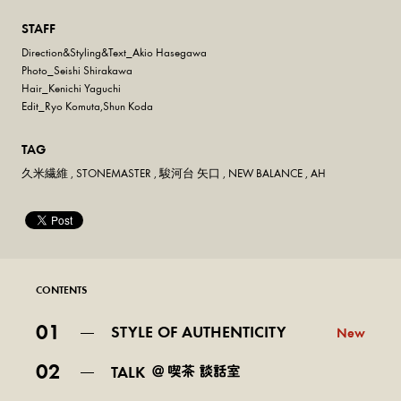
STAFF
Direction&Styling&Text_Akio Hasegawa
Photo_Seishi Shirakawa
Hair_Kenichi Yaguchi
Edit_Ryo Komuta,Shun Koda
TAG
久米繊維
,
STONEMASTER
,
駿河台 矢口
,
NEW BALANCE
,
AH
CONTENTS
01
STYLE OF AUTHENTICITY
New
02
TALK