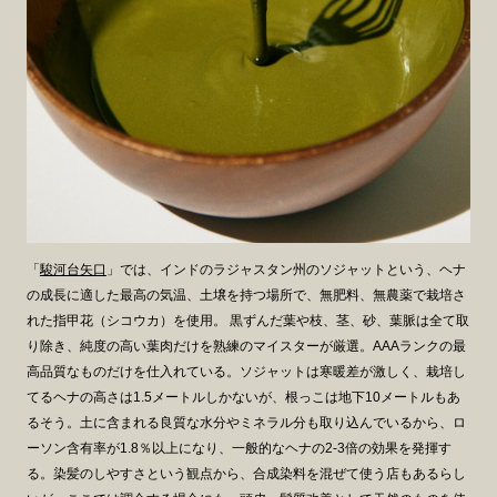
「
駿河台矢口
」では、インドのラジャスタン州のソジャットという、ヘナ
の成長に適した最高の気温、土壌を持つ場所で、無肥料、無農薬で栽培さ
れた指甲花（シコウカ）を使用。 黒ずんだ葉や枝、茎、砂、葉脈は全て取
り除き、純度の高い葉肉だけを熟練のマイスターが厳選。AAAランクの最
高品質なものだけを仕入れている。ソジャットは寒暖差が激しく、栽培し
てるヘナの高さは1.5メートルしかないが、根っこは地下10メートルもあ
るそう。土に含まれる良質な水分やミネラル分も取り込んでいるから、ロ
ーソン含有率が1.8％以上になり、一般的なヘナの2-3倍の効果を発揮す
る。染髪のしやすさという観点から、合成染料を混ぜて使う店もあるらし