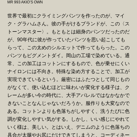
MR 993 AKIO’S OWN
世界で最初にクライミングパンツを作ったのが、マイ
ク・グラハムさん。彼の手がけるブランドが、この〈ス
トーンマスター〉。もともとは細身のパンツだったのだ
が、90年代に彼が作っていたパンツを思い起こしても
らって、この太めのシルエットで作ってもらった。この
パンツもピグメントダイ。岡山の工場で染めている。通
常、この加工はコットンにするもので、色が乗せにくい
ナイロンには不向き。特殊な染め方することで、加工が
実現できているという。厳密にはふたつとして同じもの
がなくて、使い込むほどに味わいが変化する様子は、ク
レームが多い今の時代に、大手アパレルではなかなかで
きないことなんじゃないだろうか。服作りも大変なので
ある。コットンよりも色落ちがしやすく、洗うたびに色
調が変化しやすい気がする。しかし、いい感じにやれて
いく様は、美しい。とはいえ、デニムのように色落ちの
具合が太腿やお尻にだけできてしまうと、コーディネー