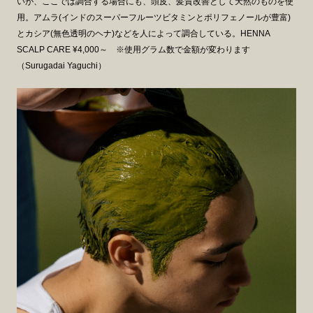
いが、ここでは調合する場合にも、頭皮、髪質改善として天然のものを使
用。アムラ(インドのスーパーフルーツビタミンとポリフェノールが豊富)
とカシア(無色透明のヘナ)などを人によって調合している。
HENNA
SCALP CARE ¥4,000～
※使用グラム数で金額が変わります
（Surugadai Yaguchi）