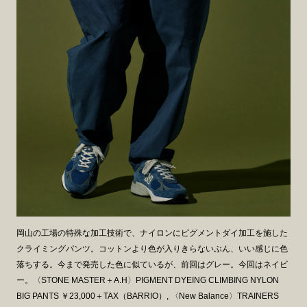
岡山の工場の特殊な加工技術で、ナイロンにピグメントダイ加工を施した
クライミングパンツ。コットンより色が入りきらないぶん、いい感じに色
落ちする。今まで発売した色に似ているが、前回はグレー。今回はネイビ
ー。〈STONE MASTER＋A.H〉PIGMENT DYEING CLIMBING NYLON
BIG PANTS ￥23,000＋TAX（BARRIO）, 〈New Balance〉TRAINERS