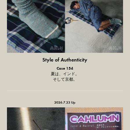
Style of Authenticity
普通の服、普通のスタイル。
Case 154
夏は、インド。
そして京都。
2026.7.23 Up