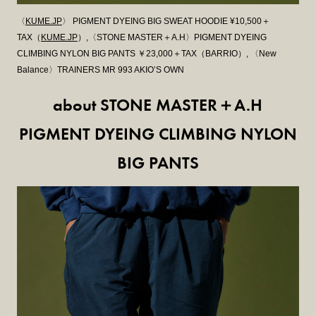
〈
KUME.JP
〉 PIGMENT DYEING BIG SWEAT HOODIE ¥10,500＋
TAX（
KUME.JP
）,〈STONE MASTER＋A.H〉PIGMENT DYEING
CLIMBING NYLON BIG PANTS ￥23,000＋TAX（BARRIO）, 〈New
Balance〉TRAINERS MR 993 AKIO’S OWN
about STONE MASTER＋A.H
PIGMENT DYEING
CLIMBING NYLON
BIG PANTS