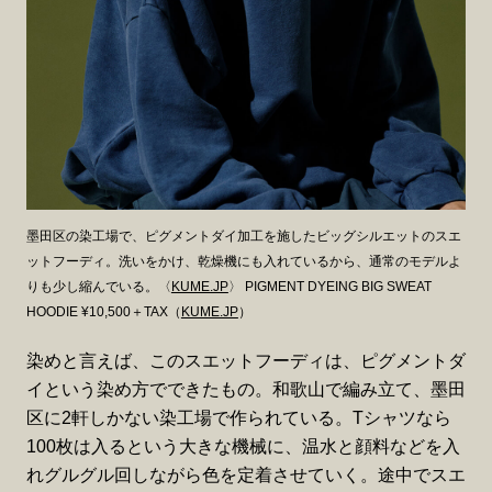
墨田区の染工場で、ピグメントダイ加工を施したビッグシルエットのスエ
ットフーディ。洗いをかけ、乾燥機にも入れているから、通常のモデルよ
りも少し縮んでいる。〈
KUME.JP
〉 PIGMENT DYEING BIG SWEAT
HOODIE ¥10,500＋TAX（
KUME.JP
）
染めと言えば、このスエットフーディは、ピグメントダ
イという染め方でできたもの。和歌山で編み立て、墨田
区に2軒しかない染工場で作られている。Tシャツなら
100枚は入るという大きな機械に、温水と顔料などを入
れグルグル回しながら色を定着させていく。途中でスエ