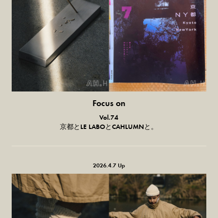
Focus on
気になる服とか人とか。
Vol.74
京都とLE LABOとCAHLUMNと。
2026.4.7 Up