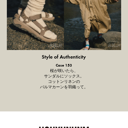
Style of Authenticity
普通の服、普通のスタイル。
Case 153
桜が咲いたら、
サンダルにソックス。
コットンリネンの
バルマカーンを羽織って。