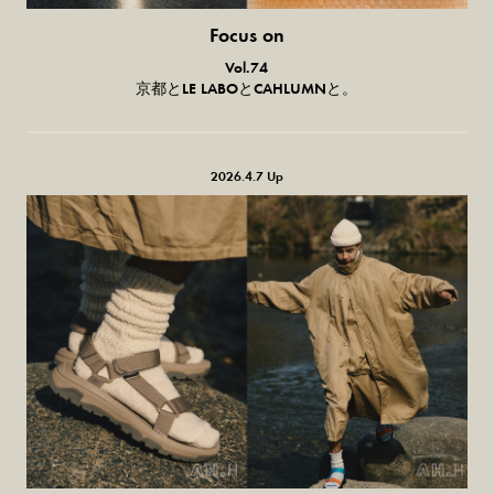
Focus on
気になる服とか人とか。
Vol.74
京都とLE LABOとCAHLUMNと。
2026.4.7 Up