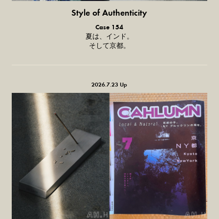
Style of Authenticity
普通の服、普通のスタイル。
Case 154
夏は、インド。
そして京都。
2026.7.23 Up