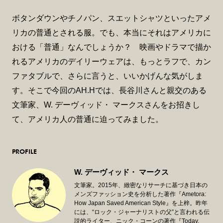
ボタンダウンやチノパン、スエットシャツといったアメ
リカの普通とされる服。でも、本当にそれはアメリカに
おける「普通」なんでしょうか？ 映画やドラマで描か
れるアメリカのデイリーウェアは、もっとラフで、カン
ファタブルで、さらに言うと、いいかげんな気がしま
す。そこで今回のAH.Hでは、長谷川さんと親交のある
文筆家、W. デーヴィッド・ マークスさんをお招きし
て、アメリカ人の普通に迫ってみました。
PROFILE
W. デーヴィッド・ マークス
文筆家。2015年、緻密なリサーチに基づき日本の
メンズファッション史を分析した著作『Ametora:
How Japan Saved American Style』を上梓。昨年
には、“ロック・ジャーナリストの父”と言われる伝
説的ライター、ニック・コーンの著作『Today,