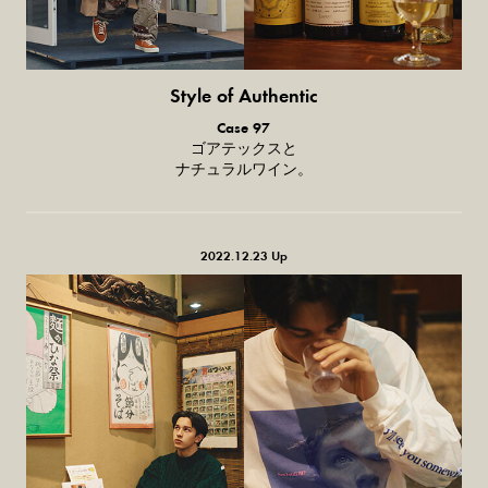
Style of Authentic
普通の服、
Case 97
普通のスタイル。
ゴアテックスと
ナチュラルワイン。
2022.12.23 Up