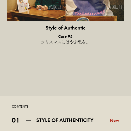
Style of Authentic
普通の服、
Case 95
普通のスタイル。
クリスマスにはやぶ忠を。
CONTENTS
01
STYLE OF AUTHENTICITY
New