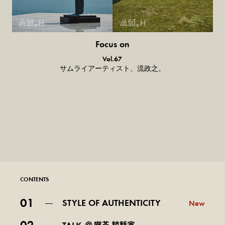
Focus on
気になる服とか人とか。
Vol.67
サムライアーティスト、流政之。
CONTENTS
01
STYLE OF AUTHENTICITY
New